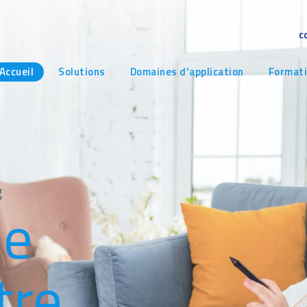
c
avigation
Accueil
Solutions
Domaines d’application
Format
rincipale
g
ne
tre