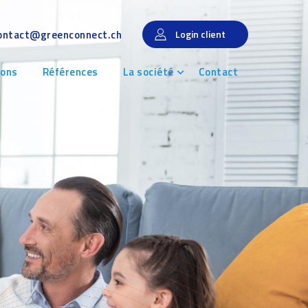
ontact@greenconnect.ch
Login client
ions
Références
La société
Contact