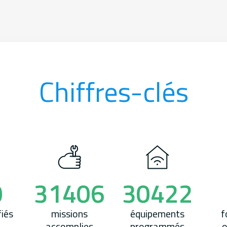
Chiffres-clés
0
31406
30422
fiés
missions
équipements
f
accomplies
programmés
o