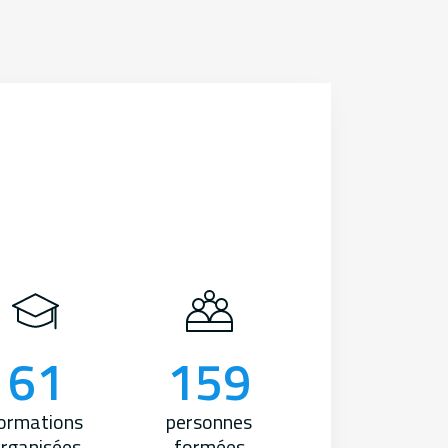
61
159
ormations
personnes
rganisées
formées