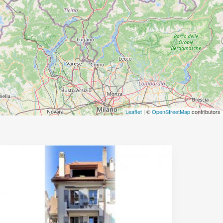
Leaflet
| ©
OpenStreetMap
contributors