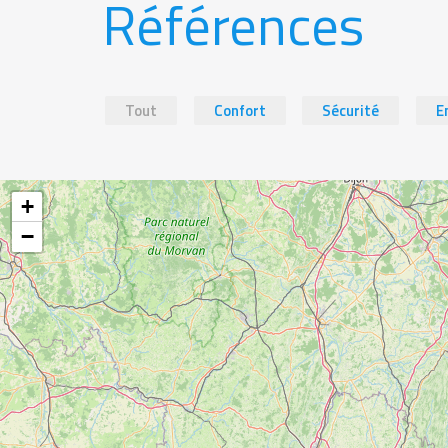
Références
Tout
Confort
Sécurité
E
+
−