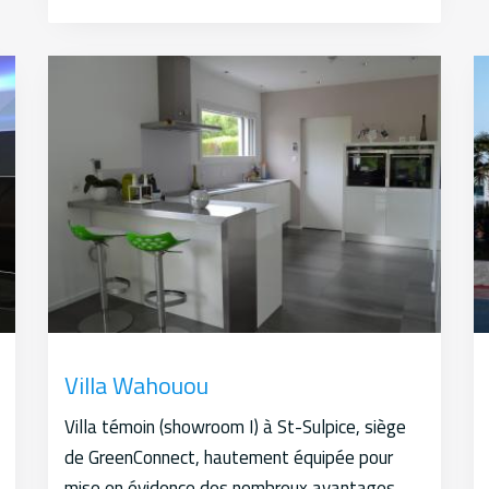
Villa Wahouou
Villa témoin (showroom I) à St-Sulpice, siège
de GreenConnect, hautement équipée pour
mise en évidence des nombreux avantages