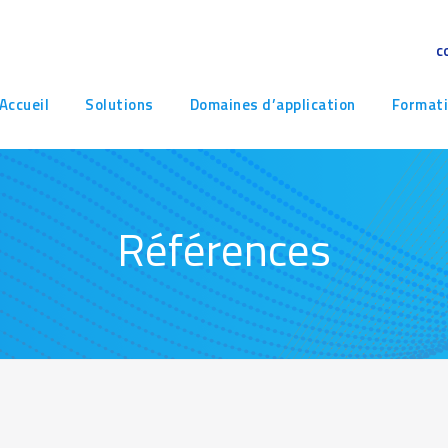
c
avigation
Accueil
Solutions
Domaines d’application
Format
rincipale
Références