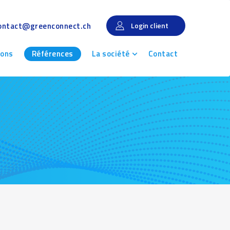
ontact@greenconnect.ch
Login client
ions
Références
La société
Contact