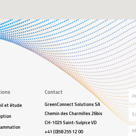
tions
Contact
No
GreenConnect Solutions SA
il et étude
Ema
Chemin des Charmilles 26bis
ption
CH-1025 Saint-Sulpice VD
rammation
Me
+41 (0)58 255 12 00