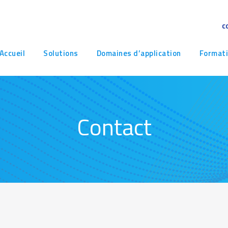
c
avigation
Accueil
Solutions
Domaines d’application
Format
rincipale
Contact