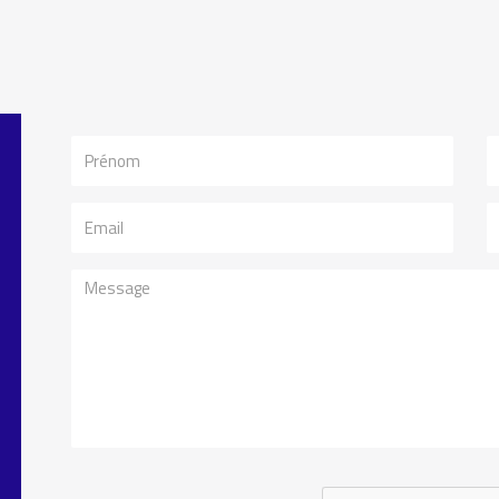
Prénom
N
Email
T
Message