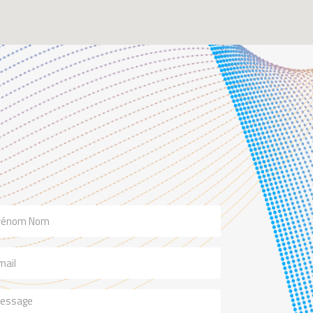
m
il
ssage