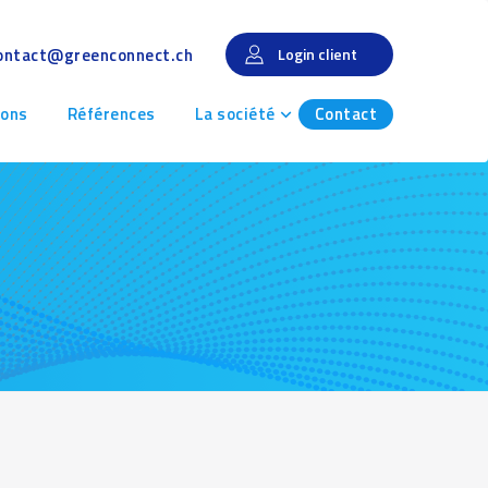
ontact@greenconnect.ch
Login client
ions
Références
La société
Contact