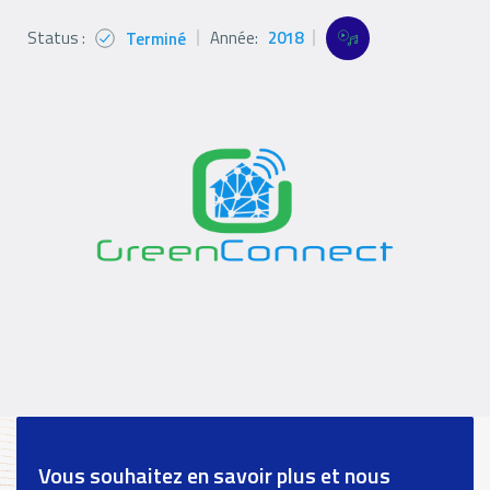
Status :
Année:
2018
Terminé
Status
Références
Références
icon
Filter
filters
Logo
Références
paragraph
Vous souhaitez en savoir plus et nous