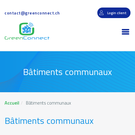
Aller
au
contact@greenconnect.ch
Login client
contenu
principal
Togg
navi
Bâtiments communaux
Accueil
Bâtiments communaux
Bâtiments communaux