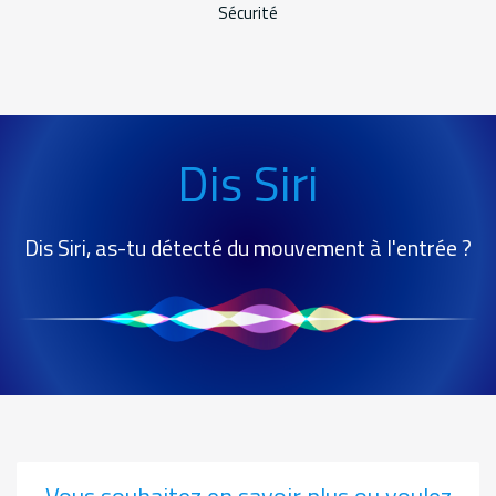
Sécurité
Service
hey
Dis Siri
siri
Dis Siri, as-tu détecté du mouvement à l'entrée ?
Vous souhaitez en savoir plus ou voulez