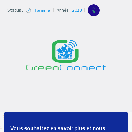
Status :
Année:
2020
Terminé
Status
Références
Références
icon
Filter
filters
Logo
Références
paragraph
Vous souhaitez en savoir plus et nous