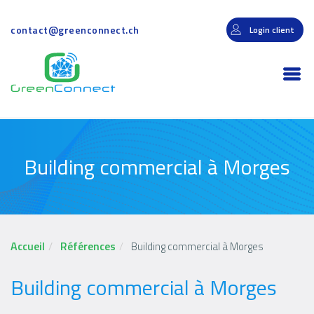
Aller
au
contact@greenconnect.ch
Login client
contenu
principal
Togg
navi
Building commercial à Morges
Accueil
Références
Building commercial à Morges
Building commercial à Morges