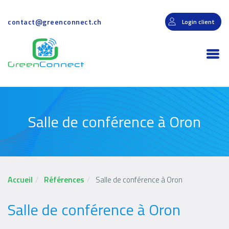
Aller
au
contact@greenconnect.ch
Login client
contenu
principal
Togg
navi
Salle de conférence à Oron
Accueil
Références
Salle de conférence à Oron
Salle de conférence à Oron