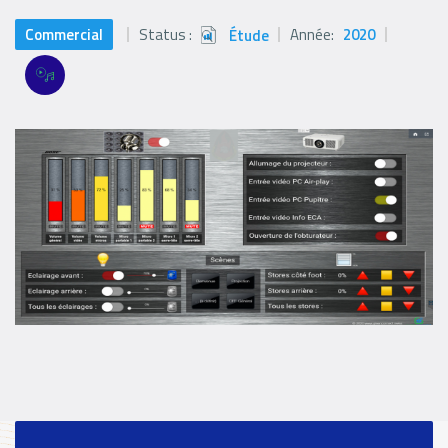
Commercial
Status :
Année:
2020
Étude
Status
icon
Références
Références
Filter
filters
Logo
Références
paragraph