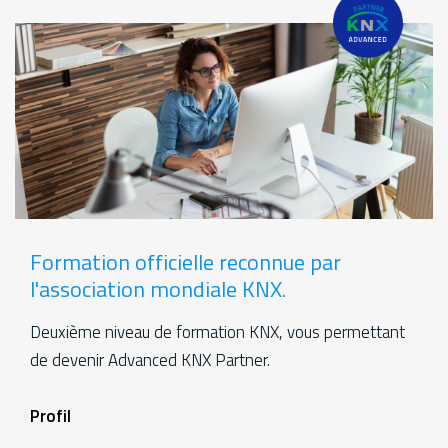
Formation officielle reconnue par
l'association mondiale KNX.
Deuxième niveau de formation KNX, vous permettant
de devenir Advanced KNX Partner.
Formations
Profil
aditional