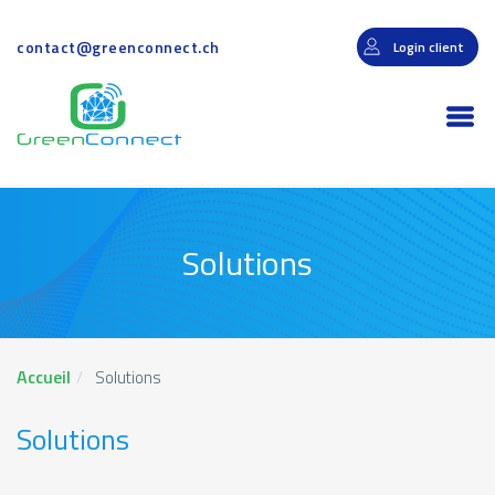
Aller
au
contact@greenconnect.ch
Login client
contenu
principal
Togg
navi
Solutions
Accueil
Solutions
Solutions