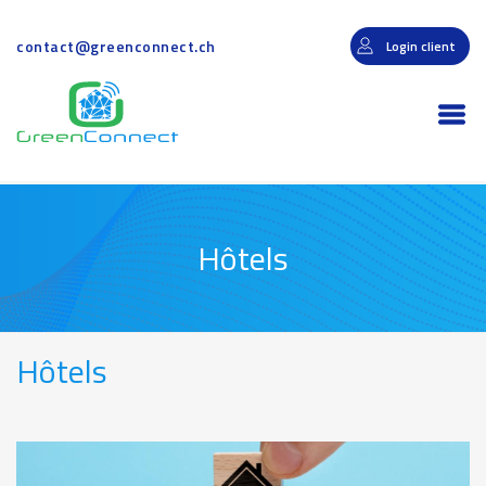
Aller
au
contact@greenconnect.ch
Login client
contenu
principal
Togg
navi
Hôtels
Hôtels