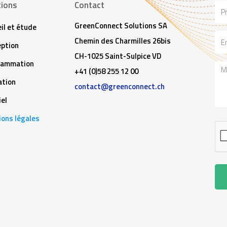
tions
Contact
No
GreenConnect Solutions SA
il et étude
Ema
Chemin des Charmilles 26bis
ption
CH-1025 Saint-Sulpice VD
rammation
Me
+41 (0)58 255 12 00
tion
contact@greenconnect.ch
iel
ons légales