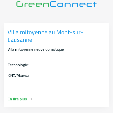
Villa mitoyenne au Mont-sur-
Salle de sport
Lausanne
Rénovation de l'éclairage et commandes domotiques
Villa mitoyenne neuve domotique
Technologie:
En lire plus
KNX/Akuvox
En lire plus