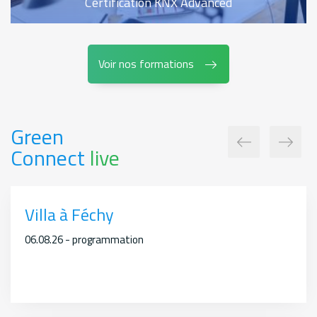
Certification KNX Advanced
Voir nos formations
Green
Connect
live
Villa à Féchy
06.08.26 - programmation