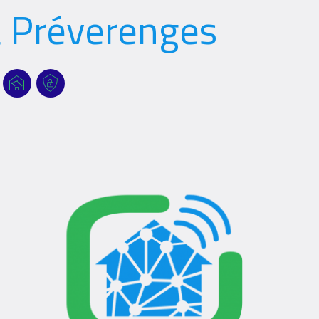
 Préverenges
Références
Références
Références
Filter
filters
filters
Logo
Logo