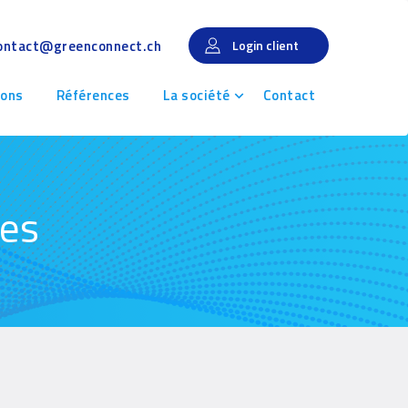
ontact@greenconnect.ch
Login client
ions
Références
La société
Contact
ges