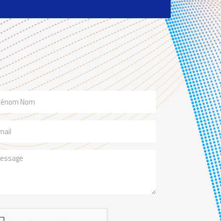
m
il
ssage