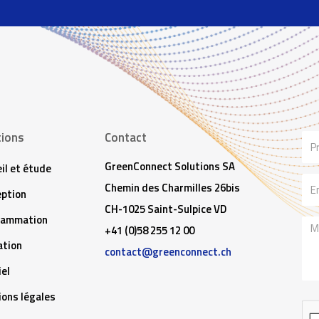
tions
Contact
No
GreenConnect Solutions SA
il et étude
Ema
Chemin des Charmilles 26bis
ption
CH-1025 Saint-Sulpice VD
rammation
Me
+41 (0)58 255 12 00
tion
contact@greenconnect.ch
iel
ons légales