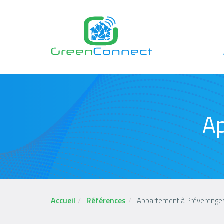
Aller
au
contenu
principal
N
p
Ap
Accueil
Références
Appartement à Préverenge