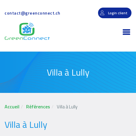
Aller
au
contact@greenconnect.ch
Login client
contenu
principal
Togg
navi
Villa à Lully
Accueil
Références
Villa à Lully
Villa à Lully