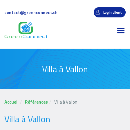
Aller
au
contact@greenconnect.ch
Login client
contenu
principal
Togg
navi
Villa à Vallon
Accueil
Références
Villa à Vallon
Villa à Vallon