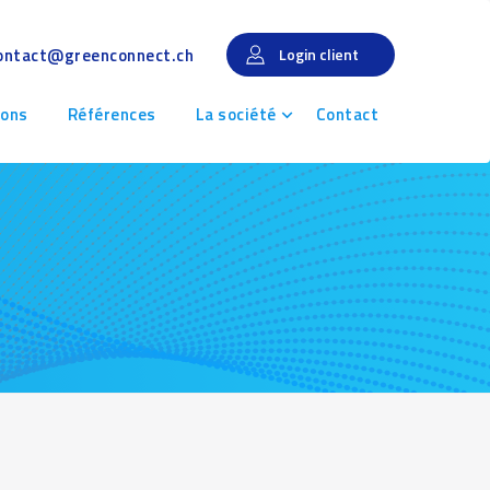
ontact@greenconnect.ch
Login client
ions
Références
La société
Contact