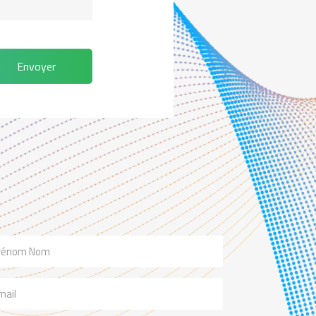
Envoyer
m
il