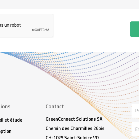
tions
Contact
No
GreenConnect Solutions SA
il et étude
Ema
Chemin des Charmilles 26bis
ption
CH-1025 Saint-Sulpice VD