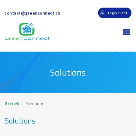
Aller
au
contact@greenconnect.ch
Login client
contenu
principal
Togg
navi
Solutions
Accueil
Solutions
Solutions