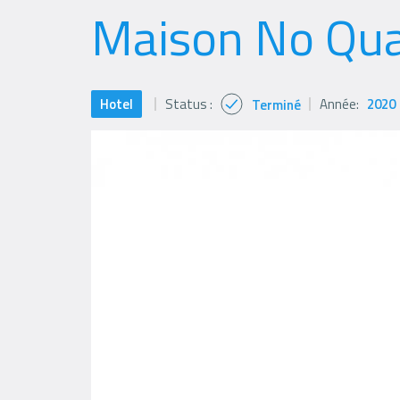
Maison No Qua
Hotel
Status :
Année:
2020
Terminé
Status
icon