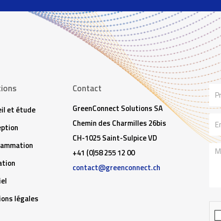
tions
Contact
No
GreenConnect Solutions SA
il et étude
Ema
Chemin des Charmilles 26bis
ption
CH-1025 Saint-Sulpice VD
rammation
Me
+41 (0)58 255 12 00
tion
contact@greenconnect.ch
iel
ons légales