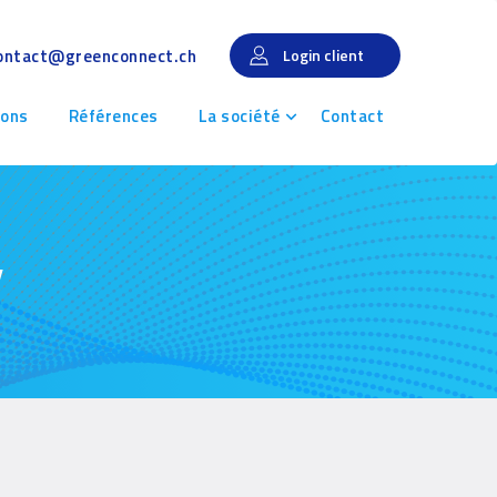
ontact@greenconnect.ch
Login client
ions
Références
La société
Contact
y