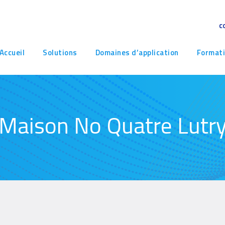
c
avigation
Accueil
Solutions
Domaines d’application
Format
rincipale
Maison No Quatre Lutr