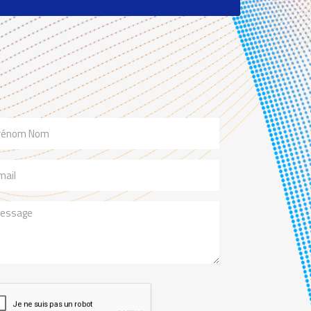
m
il
ssage