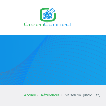
Aller
au
contenu
principal
N
p
Accueil
Références
Maison No Quatre Lutry