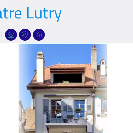
tre Lutry
Références
Références
Références
Références
Filter
filters
filters
filters
Logo
Logo
Logo