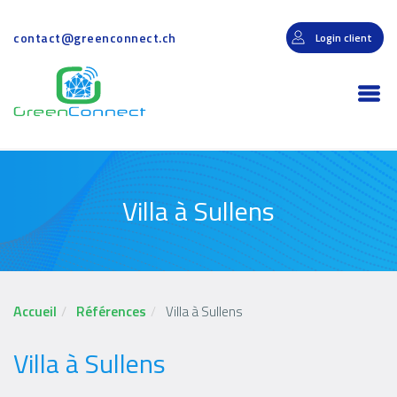
Aller
au
contact@greenconnect.ch
Login client
contenu
principal
Togg
navi
Villa à Sullens
Accueil
Références
Villa à Sullens
Villa à Sullens