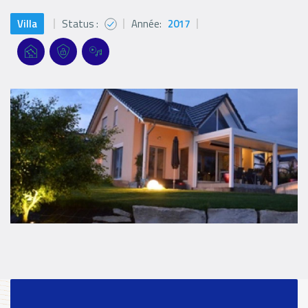
Villa
Status :
Année:
2017
Status
icon
Références
Références
Références
Références
Filter
filters
filters
filters
Logo
Logo
Logo