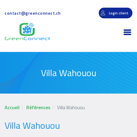
Aller
au
contact@greenconnect.ch
Login client
contenu
principal
Togg
navi
Villa Wahouou
Accueil
Références
Villa Wahouou
Villa Wahouou