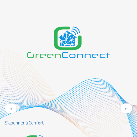
Pagination
Page
Page
‹‹
››
précédente
suiva
S'abonner à Confort