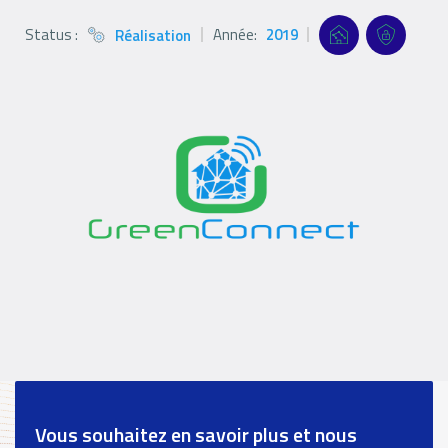
Status :
Année:
2019
Réalisation
Status
Références
Références
Référenc
icon
Filter
filters
filters
Logo
Logo
Références
paragraph
Vous souhaitez en savoir plus et nous