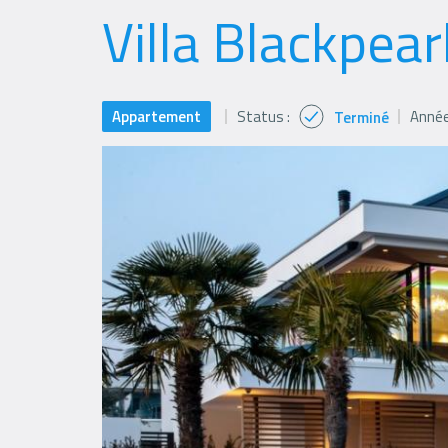
Villa Blackpea
Appartement
Status :
Année
Terminé
Status
icon