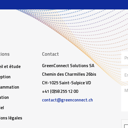
tions
Contact
No
GreenConnect Solutions SA
il et étude
Ema
Chemin des Charmilles 26bis
ption
CH-1025 Saint-Sulpice VD
rammation
Me
+41 (0)58 255 12 00
tion
contact@greenconnect.ch
iel
ons légales