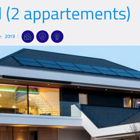
rl (2 appartements)
:
2019
Références
Références
Références
Références
Filter
filters
filters
filters
Logo
Logo
Logo