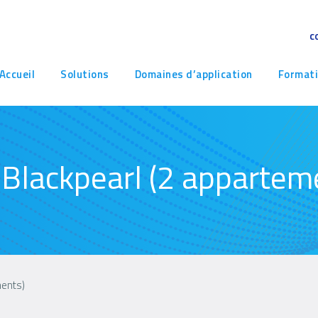
c
avigation
Accueil
Solutions
Domaines d’application
Format
rincipale
a Blackpearl (2 appartem
ments)