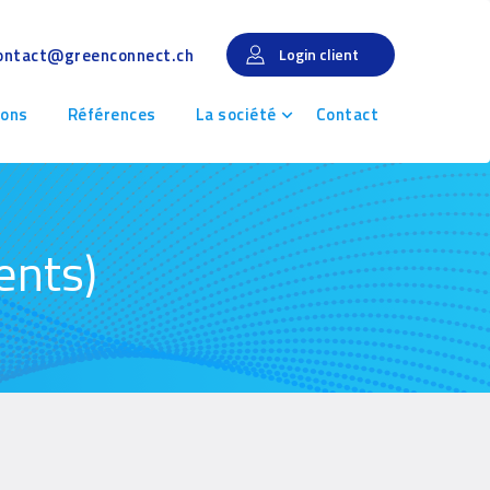
ontact@greenconnect.ch
Login client
ions
Références
La société
Contact
ents)