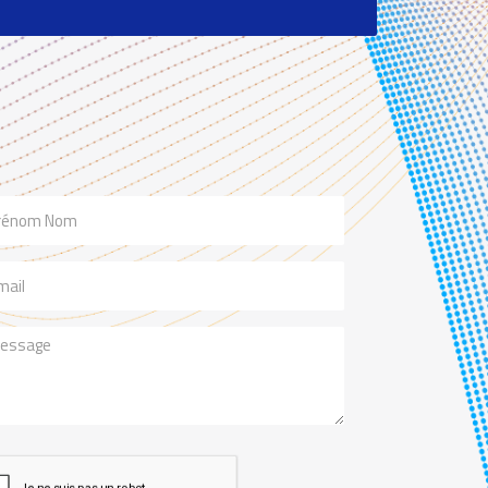
m
il
ssage