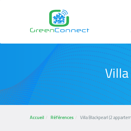
Aller
au
contenu
principal
N
p
Vill
Accueil
Références
Villa Blackpearl (2 apparte