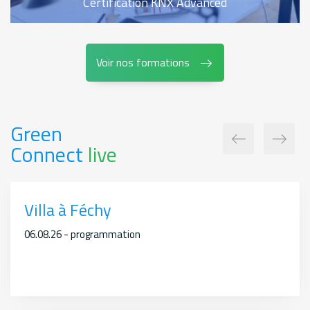
Certification KNX Advanced
Voir nos formations
Green
Connect
live
Villa à Féchy
06.08.26 - programmation