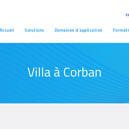
c
avigation
Accueil
Solutions
Domaines d’application
Format
rincipale
Villa à Corban