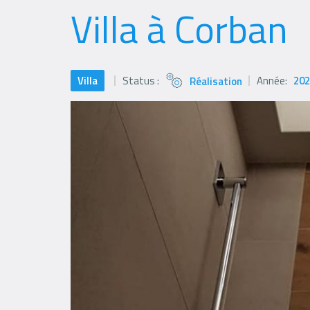
Villa à Corban
Villa
Status :
Année:
202
Réalisation
Status
icon