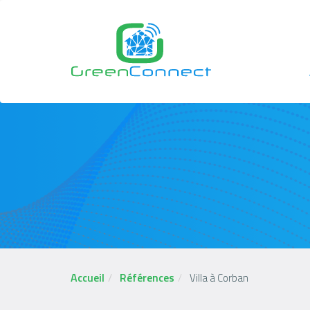
Aller
au
contenu
principal
N
p
Accueil
Références
Villa à Corban