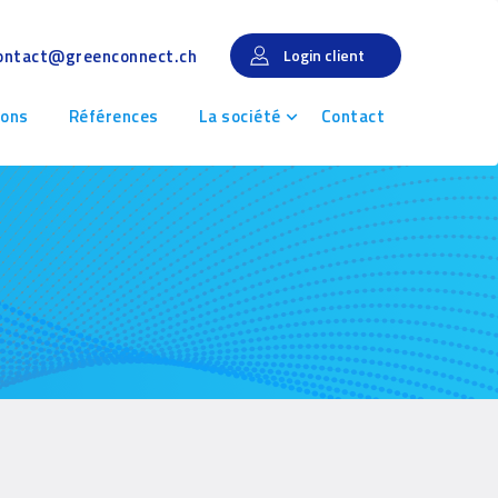
ontact@greenconnect.ch
Login client
ions
Références
La société
Contact