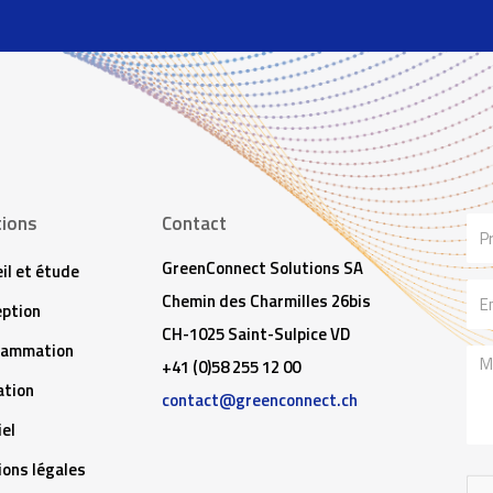
tions
Contact
No
GreenConnect Solutions SA
il et étude
Ema
Chemin des Charmilles 26bis
ption
CH-1025 Saint-Sulpice VD
rammation
Me
+41 (0)58 255 12 00
tion
contact@greenconnect.ch
iel
ons légales