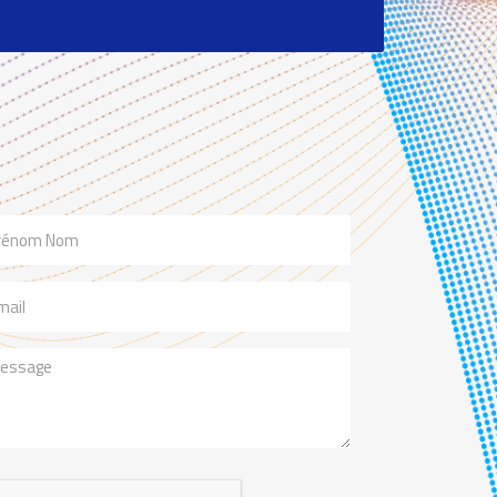
m
il
ssage