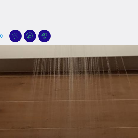
0
Références
Références
Références
Références
Filter
filters
filters
filters
Logo
Logo
Logo