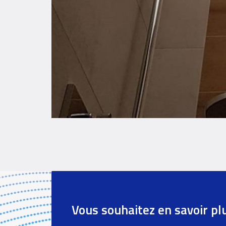
Références
paragraph
Vous souhaitez en savoir pl