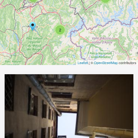
2
Leaflet
| ©
OpenStreetMap
contributors