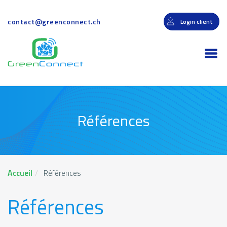
Aller
au
contact@greenconnect.ch
Login client
contenu
principal
Togg
navi
Références
Accueil
Références
Références