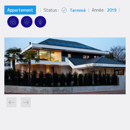
Appartement
Status :
Année:
2019
Terminé
Status
icon
Références
Références
Références
Références
Filter
filters
filters
filters
Logo
Logo
Logo