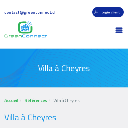
Aller
au
contact@greenconnect.ch
Login client
contenu
principal
Togg
navi
Villa à Cheyres
Accueil
Références
Villa à Cheyres
Villa à Cheyres