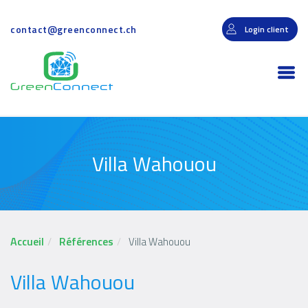
Aller
au
contact@greenconnect.ch
Login client
contenu
principal
Togg
navi
Villa Wahouou
Accueil
Références
Villa Wahouou
Villa Wahouou