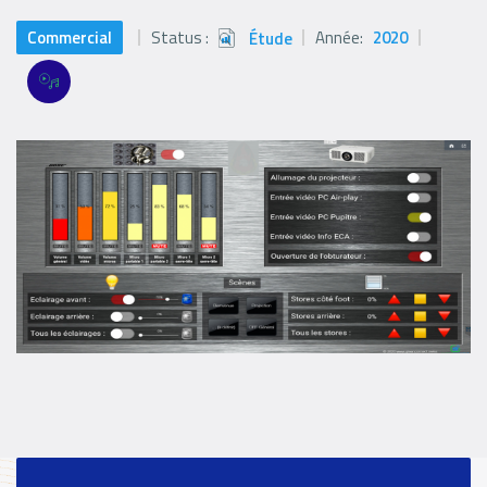
Commercial
Status :
Année:
2020
Étude
Status
icon
Références
Références
Filter
filters
Logo
Références
paragraph