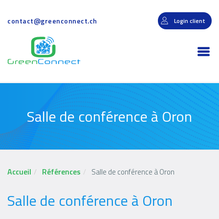
Aller
au
contact@greenconnect.ch
Login client
contenu
principal
Togg
navi
Salle de conférence à Oron
Accueil
Références
Salle de conférence à Oron
Salle de conférence à Oron