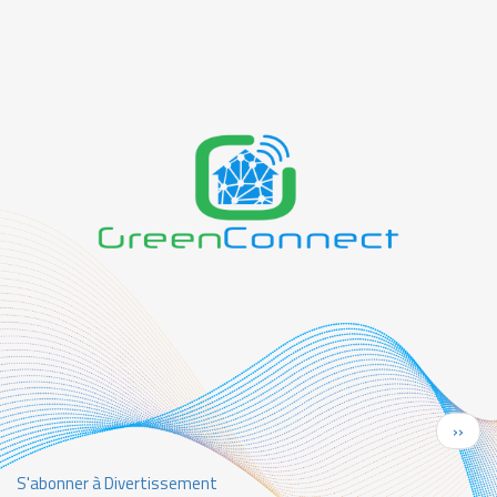
Pagination
Page
››
suiva
S'abonner à Divertissement